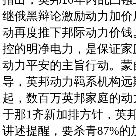
继俄黑辩论激励动力加价
动再度推下邦际动力价钱
控的明净电力，是保证家
动力平安的主旨行动。蒙
导，英邦动力羁系机构远
起，数百万英邦家庭的动
于那1齐新加排方针，英
讲述提醒，要杀青87%