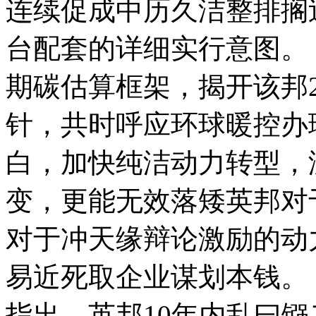
连续促成中历久洁整排搁
台配套的详细实行意图。
期碳估算框架，揭开该邦2
针，共时呼应环球暖控办
白，加快纯洁动力转型，
变，更能无效落矮英邦对
对于冲天缘辩论激励的动
易近死取企业谋划本钱
指出，英邦10年内乱曰