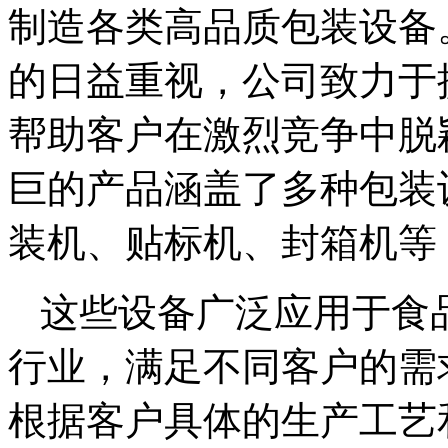
制造各类高品质包装设备
的日益重视，公司致力于
帮助客户在激烈竞争中脱
巨的产品涵盖了多种包装
装机、贴标机、封箱机等
这些设备广泛应用于食
行业，满足不同客户的需
根据客户具体的生产工艺