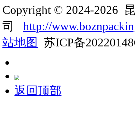
Copyright © 2024
司
http://www.boznpacki
站地图
苏ICP备2022014
返回顶部